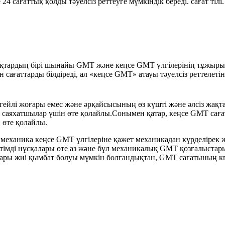
4 сағаттық қолды тәуелсіз реттеуге мүмкіндік береді. сағат тілі.
тардың бірі шынайы GMT және кеңсе GMT ​​үлгілерінің тұжыры
н сағаттарды білдіреді, ал «кеңсе GMT» атауы тәуелсіз реттелет
егейлі жоғары емес және әрқайсысының өз күшті және әлсіз жа
і саяхатшылар үшін өте қолайлы.Сонымен қатар, кеңсе GMT ​​сағ
н өте қолайлы.
еханика кеңсе GMT ​​үлгілеріне қажет механикадан күрделірек
мді нұсқалары өте аз және бұл механикалық GMT қозғалыстары
ры жиі қымбат болуы мүмкін болғандықтан, GMT сағатының квар