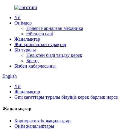
Үй
Өнімдер
Ерлерге арналған механика
Әйелдер сәні
Жаңалықтар
Жиі қойылатын сұрақтар
Біз туралы
Неліктен бізді таңдау керек
Бренд
Бізбен хабарласыңы
English
Үй
Жаңалықтар
Gmt сағаттары туралы білуіңіз керек барлық нәрсе
Жаңалықтар
Корпоративтік жаңалықтар
Өнім жаңалықтары