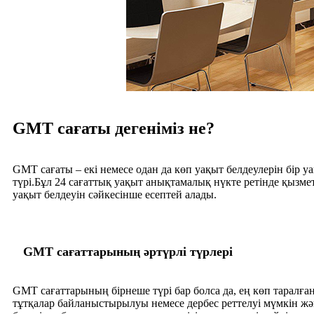
GMT сағаты дегеніміз не?
GMT сағаты – екі немесе одан да көп уақыт белдеулерін бір 
түрі.Бұл 24 сағаттық уақыт анықтамалық нүкте ретінде қызм
уақыт белдеуін сәйкесінше есептей алады.
GMT сағаттарының әртүрлі түрлері
GMT сағаттарының бірнеше түрі бар болса да, ең көп таралған 
тұтқалар байланыстырылуы немесе дербес реттелуі мүмкін және