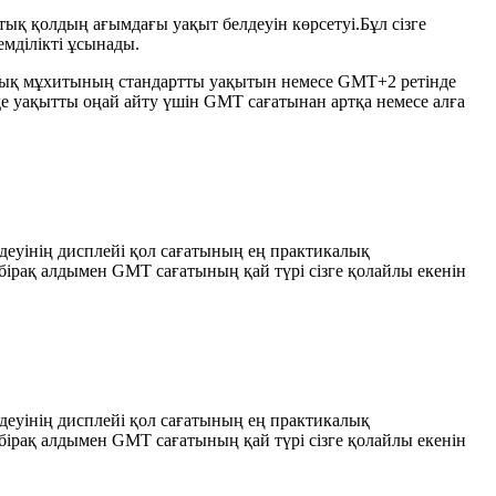
ық қолдың ағымдағы уақыт белдеуін көрсетуі.Бұл сізге
емділікті ұсынады.
ынық мұхитының стандартты уақытын немесе GMT+2 ретінде
е уақытты оңай айту үшін GMT сағатынан артқа немесе алға
деуінің дисплейі қол сағатының ең практикалық
бірақ алдымен GMT сағатының қай түрі сізге қолайлы екенін
деуінің дисплейі қол сағатының ең практикалық
бірақ алдымен GMT сағатының қай түрі сізге қолайлы екенін