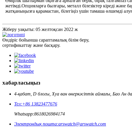
Өмірлік шытырман оқиғаға арналған берік, бірақ талғампаз сағ
жетімді.Опцияларға былғары, металл білезіктер кіреді және б
жатқаныңызға қарамастан, білегіңіз үшін тамаша өлшемді алуғ
Жіберу уақыты: 05 желтоқсан 2022 ж
Өндіріс бойынша сараптамалық білім беру,
сертификаттау және басқару.
хабарласыңыз
4-қабат, D блогы, Хуа ван өнеркәсіптік аймағы, Бао Ан
Тел:
+86 13823477676
Whatsapp:
8618026984174
Электрондық пошта:
arswatch@arswatch.com