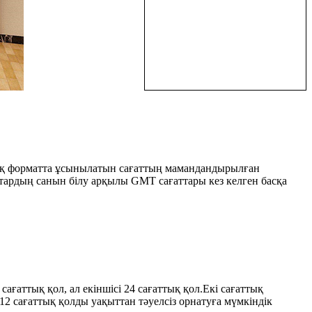
аттық форматта ұсынылатын сағаттың мамандандырылған
ттардың санын білу арқылы GMT сағаттары кез келген басқа
ағаттық қол, ал екіншісі 24 сағаттық қол.Екі сағаттық
 12 сағаттық қолды уақыттан тәуелсіз орнатуға мүмкіндік