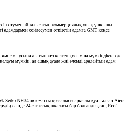
н кесіп өтумен айналысатын коммерциялық ұшақ ұшқышы
гі адамдармен сөйлесумен өткізетін адамға GMT кеңсе
ы және ол ұсына алатын кез келген қосымша мүмкіндіктер де
қалауы мүмкін, ал ашық ауада жиі әлемді аралайтын адам
0M. Seiko NH34 автоматты қозғалысы арқылы қуатталған Aiers
рудің өзінде 24 сағаттық шкаласы бар болғандықтан, Reef