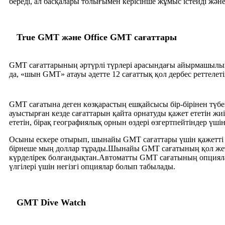
береді, ал басқалары толығымен керісінше жұмыс істейді және 2
True GMT және Office GMT сағаттары
GMT сағаттарының әртүрлі түрлері арасындағы айырмашылық
да, «шын GMT» атауы әдетте 12 сағаттық қол дербес реттелеті
GMT сағатына деген көзқарастың ешқайсысы бір-бірінен түб
ауыстырған кезде сағаттарын қайта орнатуды қажет ететін жи
ететін, бірақ географиялық орнын өздері өзгертпейтіндер үші
Осыны ескере отырып, шынайы GMT сағаттары үшін қажетті м
бірнеше мың доллар тұрады.Шынайы GMT сағатының қол жеті
күрделірек болғандықтан.Автоматты GMT сағатының опцияла
үлгілері үшін негізгі опциялар болып табылады.
GMT Dive Watch