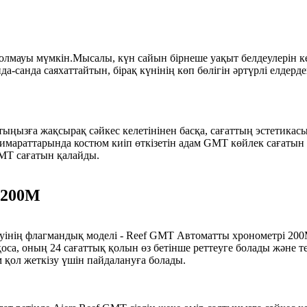
 болмауы мүмкін.Мысалы, күн сайын бірнеше уақыт белдеулері
санда саяхаттайтын, бірақ күнінің көп бөлігін әртүрлі елдерде
тыңызға жақсырақ сәйкес келетінінен басқа, сағаттың эстетикас
имараттарында костюм киіп өткізетін адам GMT көйлек сағатын 
 GMT сағатын қалайды.
 200M
деуінің флагмандық моделі - Reef GMT Автоматты хронометрі 20
са, оның 24 сағаттық қолын өз бетінше реттеуге болады және те
қол жеткізу үшін пайдалануға болады.