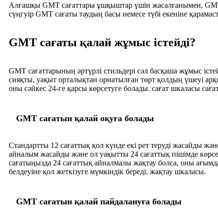
Алғашқы GMT сағаттары ұшқыштар үшін жасалғанымен, GMT ас
сүңгуір GMT сағаты таудың басы немесе түбі екеніне қарамас
GMT сағаты қалай жұмыс істейді?
GMT сағаттарының әртүрлі стильдері сәл басқаша жұмыс істей
сияқты, уақыт орталықтан орнатылған төрт қолдың үшеуі арқ
оны сәйкес 24-ге қарсы көрсетуге болады. сағат шкаласы са
GMT сағатын қалай оқуға болады
Стандартты 12 сағаттық қол күнде екі рет теруді жасайды және
айналым жасайды және ол уақытты 24 сағаттық пішімде көрс
сағатыңызда 24 сағаттық айналмалы жақтау болса, оны ағымд
белдеуіне қол жеткізуге мүмкіндік береді. жақтау шкаласы.
GMT сағатын қалай пайдалануға болады