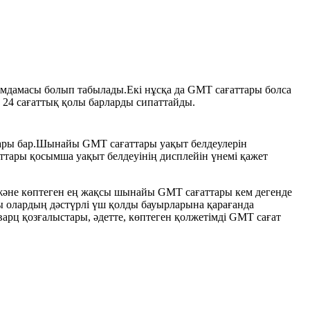
мдамасы болып табылады.Екі нұсқа да GMT сағаттары болса
ін 24 сағаттық қолы барларды сипаттайды.
қтары бар.Шынайы GMT сағаттары уақыт белдеулерін
аттары қосымша уақыт белдеуінің дисплейін үнемі қажет
 және көптеген ең жақсы шынайы GMT сағаттары кем дегенде
 олардың дәстүрлі үш қолды бауырларына қарағанда
ц қозғалыстары, әдетте, көптеген қолжетімді GMT сағат