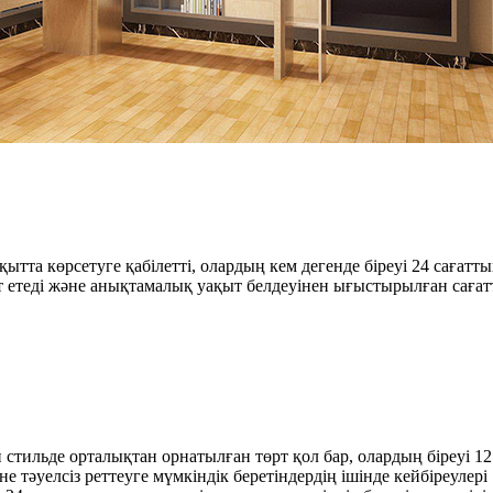
уақытта көрсетуге қабілетті, олардың кем дегенде біреуі 24 сағ
ет етеді және анықтамалық уақыт белдеуінен ығыстырылған саға
стильде орталықтан орнатылған төрт қол бар, олардың біреуі 12 с
 тәуелсіз реттеуге мүмкіндік беретіндердің ішінде кейбіреулері