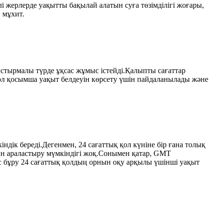
жерлерде уақытты бақылай алатын суға төзімділігі жоғары,
 мұхит.
лыстырмалы түрде ұқсас жұмыс істейді.Қалыпты сағаттар
 ол қосымша уақыт белдеуін көрсету үшін пайдаланылады және
індік береді.Дегенмен, 24 сағаттық қол күніне бір ғана толық
ын араластыру мүмкіндігі жоқ.Сонымен қатар, GMT
с бұру 24 сағаттық қолдың орнын оқу арқылы үшінші уақыт