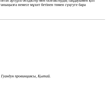
летін әртүрлі белдіктер мен білезіктердің таңдауымен қол
рғаныңызға немесе мұхит бетінен төмен сүңгуге бара
, Гуандун провинциясы, Қытай.