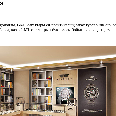
се
қолайлы, GMT сағаттары ең практикалық сағат түрлерінің бірі б
 болса, қазір GMT сағаттарын бүкіл әлем бойынша олардың фун