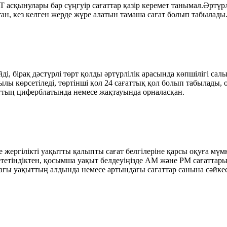
қынулары бар сүңгуір сағаттар қазір керемет танымал.Әртүрлі 
тан, кез келген жерде жүре алатын тамаша сағат болып табылады.
ді, бірақ дәстүрлі төрт қолды әртүрлілік арасында көпшілігі са
ылы көрсетіледі, төртінші қол 24 сағаттық қол болып табылады,
ғаттың циферблатында немесе жақтауында орналасқан.
 жергілікті уақытты қалыпты сағат белгілеріне қарсы оқуға мүмк
ететіндіктен, қосымша уақыт белдеуіңізде AM және PM сағаттар
ағы уақыттың алдында немесе артындағы сағаттар санына сәйке