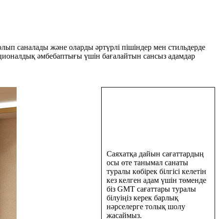
олып саналады және оларды әртүрлі пішіндер мен стильдерде
кционалдық әмбебаптығы үшін бағалайтын сансыз адамдар
Саяхатқа дайын сағаттардың
осы өте танымал санаты
туралы көбірек білгісі келетін
кез келген адам үшін төменде
біз GMT сағаттары туралы
білуіңіз керек барлық
нәрселерге толық шолу
жасаймыз.