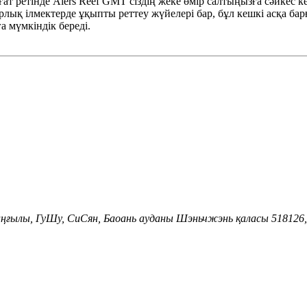
ат ретінде Aiers Reef GMT сіздің жеке өмір салтыңызға сәйкес ке
арлық ілмектерде ұқыпты реттеу жүйелері бар, бұл кешкі асқа ба
а мүмкіндік береді.
 даңғылы, ГуШу, СиСян, Баоань ауданы Шэньчжэнь қаласы 518126