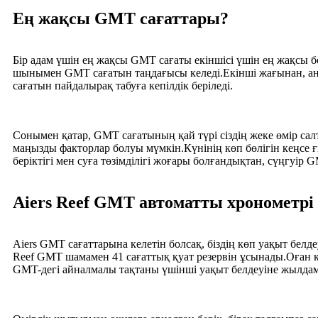
Ең жақсы GMT сағаттары?
Бір адам үшін ең жақсы GMT сағаты екіншісі үшін ең жақсы
шынымен GMT сағатын таңдағысы келеді.Екінші жағынан, анда-
сағатын пайдалырақ табуға кепілдік беріледі.
Сонымен қатар, GMT сағатының қай түрі сіздің жеке өмір сал
маңызды факторлар болуы мүмкін.Күнінің көп бөлігін кеңсе ғ
беріктігі мен суға төзімділігі жоғары болғандықтан, сүңгуір
Aiers Reef GMT автоматты хронометрі
Aiers GMT сағаттарына келетін болсақ, біздің көп уақыт бел
Reef GMT шамамен 41 сағаттық қуат резервін ұсынады.Оған қо
GMT-дегі айналмалы тақтаны үшінші уақыт белдеуіне жылдам 