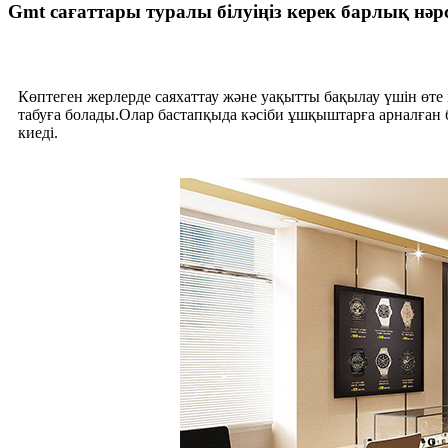
Gmt сағаттары туралы білуіңіз керек барлық нәр
Көптеген жерлерде саяхаттау және уақытты бақылау үшін өте 
табуға болады.Олар бастапқыда кәсіби ұшқыштарға арналған
киеді.