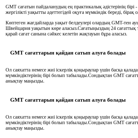
GMT сағатын пайдаланудың ең практикалық әдістерінің бірі 
жергілікті уақытты әдеттегідей оқуға мүмкіндік береді, бірақ
Көптеген жағдайларда уақыт белдеулері олардың GMT-тен ау
Швейцария уақытын көре аласыз.Сағатыңыздың 24 сағаттық т
қарай сағат санына сәйкес келетін жақтауын бұра аласыз.
GMT сағаттарын қайдан сатып алуға болады
Ол саяхатта немесе жиі іскерлік қоңыраулар үшін басқа қал
мүмкіндіктерінің бірі болып табылады.Сондықтан GMT сағатт
анықтау маңызды.
GMT сағаттарын қайдан сатып алуға болады
Ол саяхатта немесе жиі іскерлік қоңыраулар үшін басқа қал
мүмкіндіктерінің бірі болып табылады.Сондықтан GMT сағатт
анықтау маңызды.