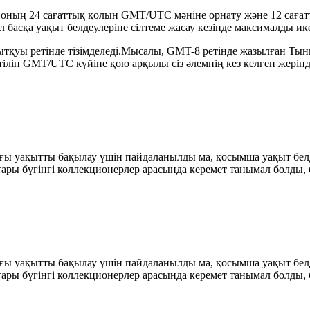
- оның 24 сағаттық қолын GMT/UTC мәніне орнату және 12 сағатт
 ол басқа уақыт белдеулеріне сілтеме жасау кезінде максималды ик
ытқуы ретінде тізімделеді.Мысалы, GMT-8 ретінде жазылған Т
ілін GMT/UTC күйіне қою арқылы сіз әлемнің кез келген жерінд
адағы уақытты бақылау үшін пайдаланылды ма, қосымша уақыт бел
ары бүгінгі коллекционерлер арасында керемет танымал болды, 
адағы уақытты бақылау үшін пайдаланылды ма, қосымша уақыт бел
ары бүгінгі коллекционерлер арасында керемет танымал болды, 